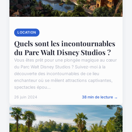
LOCATION
Quels sont les incontournables
du Parc Walt Disney Studios ?
Vous êtes prêt pour une plongée magique au cœur
du Parc Walt Disney Studios ? Suivez-moi à la
découverte des incontournables de ce lieu
enchanteur où se mêlent attractions captivantes,
spectacles épou...
26 juin 2024
38 min de lecture →