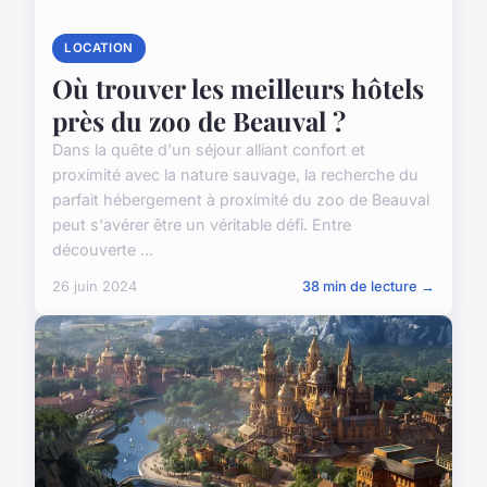
LOCATION
Où trouver les meilleurs hôtels
près du zoo de Beauval ?
Dans la quête d'un séjour alliant confort et
proximité avec la nature sauvage, la recherche du
parfait hébergement à proximité du zoo de Beauval
peut s'avérer être un véritable défi. Entre
découverte ...
26 juin 2024
38 min de lecture →