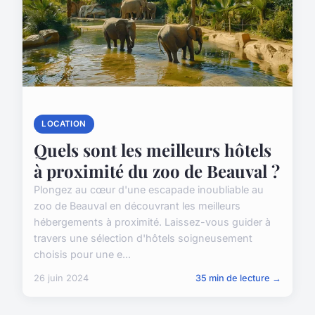
LOCATION
Quels sont les meilleurs hôtels
à proximité du zoo de Beauval ?
Plongez au cœur d'une escapade inoubliable au
zoo de Beauval en découvrant les meilleurs
hébergements à proximité. Laissez-vous guider à
travers une sélection d'hôtels soigneusement
choisis pour une e...
26 juin 2024
35 min de lecture →