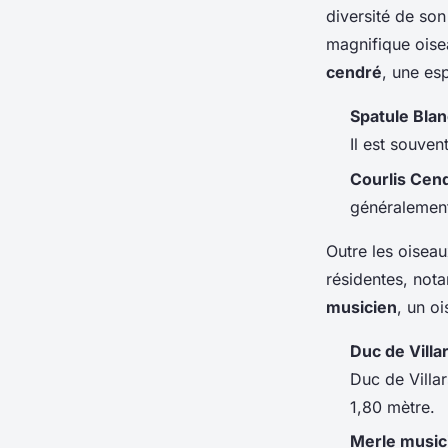
diversité de so
magnifique oise
cendré
, une es
Spatule Bla
Il est souve
Courlis Cen
généralement 
Outre les oisea
résidentes, not
musicien
, un o
Duc de Villa
Duc de Villa
1,80 mètre.
Merle music