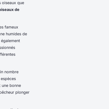
es oiseaux que
oiseaux de
les fameux
zone humides de
t également
ssionnés
fférentes
tain nombre
s espèces
et une bonne
 pêcheur plonger