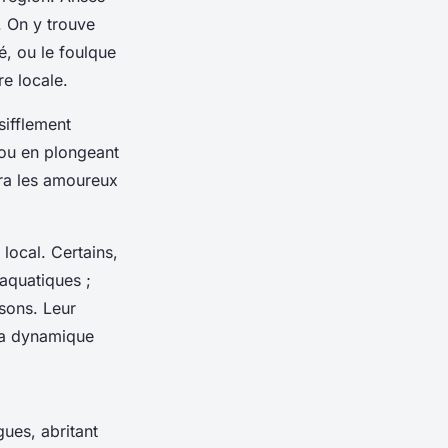
. On y trouve
, ou le foulque
re locale.
sifflement
 ou en plongeant
ira les amoureux
 local. Certains,
aquatiques ;
sons. Leur
 la dynamique
gues, abritant