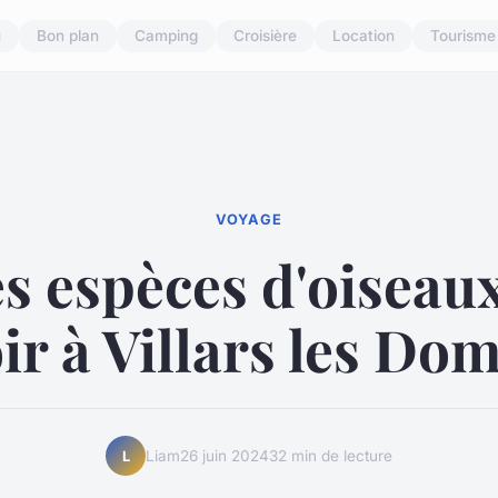
u
Bon plan
Camping
Croisière
Location
Tourisme
VOYAGE
s espèces d'oiseau
ir à Villars les Do
Liam
26 juin 2024
32 min de lecture
L