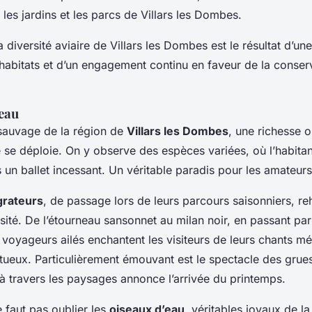
les jardins et les parcs de Villars les Dombes.
a diversité aviaire de Villars les Dombes est le résultat d’un
habitats et d’un engagement continu en faveur de la conserv
’eau
sauvage de la région de
Villars les Dombes
, une richesse 
 se déploie. On y observe des espèces variées, où l’habitan
 un ballet incessant. Un véritable paradis pour les amateurs
grateurs
, de passage lors de leurs parcours saisonniers, r
rsité. De l’étourneau sansonnet au milan noir, en passant par
voyageurs ailés enchantent les visiteurs de leurs chants mé
stueux. Particulièrement émouvant est le spectacle des grue
 à travers les paysages annonce l’arrivée du printemps.
 faut pas oublier les
oiseaux d’eau
, véritables joyaux de l