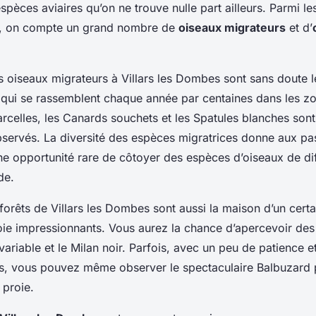
espèces aviaires qu’on ne trouve nulle part ailleurs. Parmi l
ici, on compte un grand nombre de
oiseaux migrateurs
et d’
s oiseaux migrateurs à Villars les Dombes sont sans doute 
 qui se rassemblent chaque année par centaines dans les 
arcelles, les Canards souchets et les Spatules blanches son
ervés. La diversité des espèces migratrices donne aux pa
une opportunité rare de côtoyer des espèces d’oiseaux de di
de.
s forêts de Villars les Dombes sont aussi la maison d’un cer
oie impressionnants. Vous aurez la chance d’apercevoir de
ariable et le Milan noir. Parfois, avec un peu de patience 
es, vous pouvez même observer le spectaculaire Balbuzard
 proie.