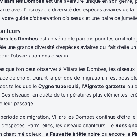
Villars les Dombes
est une aventure unique en son genre, 
ante avec l’incroyable diversité des espèces aviaires de la 
votre guide d’observation d’oiseaux et une paire de jumell
hanteurs
llars les Dombes
est un véritable paradis pour les ornitholo
èle une grande diversité d’espèces aviaires qui fait d’elle un 
pour l’observation des oiseaux.
s que l’on peut observer à Villars les Dombes, les oiseaux
ce de choix. Durant la période de migration, il est possibl
ces telles que le
Cygne tuberculé
, l’
Aigrette garzette
ou e
. Ces oiseaux, en quête de températures plus clémentes, cré
e leur passage.
période de migration, Villars les Dombes continue d’être le 
 d’espèces. Parmi elles, les oiseaux chanteurs. Le
Rossigno
n chant mélodieux, la
Fauvette à tête noire
ou encore le
P