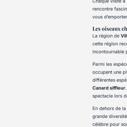
Chaque visite à
rencontre fascin
vous d’emporter 
Les oiseaux c
La région de
Vi
cette région rec
incontournable 
Parmi les espèce
occupent une pla
différentes espè
Canard siffleur
spectacle lors d
En dehors de la 
grande diversité
célèbre pour so