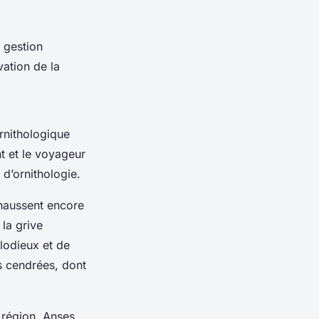
e gestion
ation de la
ornithologique
t et le voyageur
 d’ornithologie.
ehaussent encore
 la grive
lodieux et de
s cendrées, dont
a région. Anses