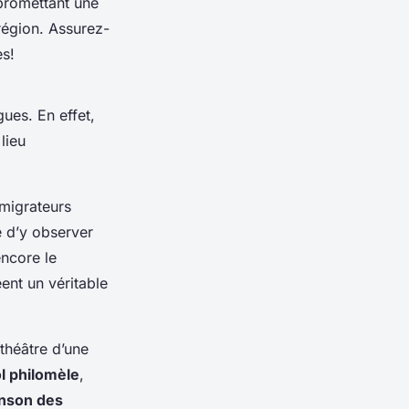
promettant une
région. Assurez-
es!
gues. En effet,
lieu
 migrateurs
e d’y observer
ncore le
ent un véritable
théâtre d’une
l philomèle
,
inson des