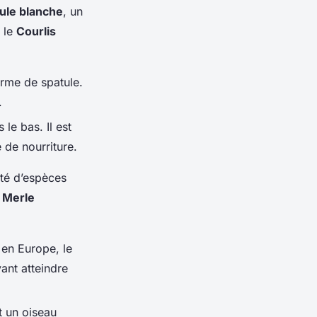
ule blanche
, un
 le
Courlis
orme de spatule.
.
le bas. Il est
 de nourriture.
été d’espèces
e
Merle
 en Europe, le
ant atteindre
t un oiseau