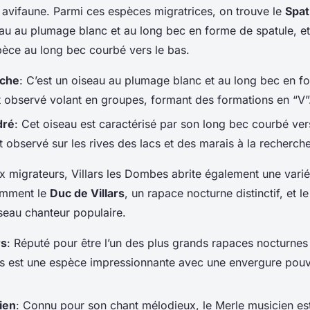
n avifaune. Parmi ces espèces migratrices, on trouve le
Spat
au au plumage blanc et au long bec en forme de spatule, et
pèce au long bec courbé vers le bas.
nche
: C’est un oiseau au plumage blanc et au long bec en f
nt observé volant en groupes, formant des formations en “V”
dré
: Cet oiseau est caractérisé par son long bec courbé vers 
observé sur les rives des lacs et des marais à la recherche
ux migrateurs, Villars les Dombes abrite également une vari
amment le
Duc de Villars
, un rapace nocturne distinctif, et l
iseau chanteur populaire.
rs
: Réputé pour être l’un des plus grands rapaces nocturnes
rs est une espèce impressionnante avec une envergure pouv
ien
: Connu pour son chant mélodieux, le Merle musicien es