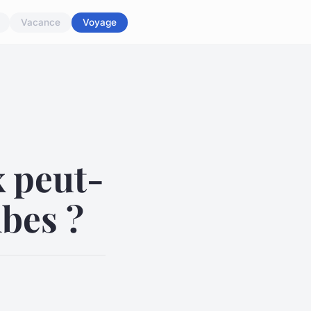
Vacance
Voyage
x peut-
mbes ?