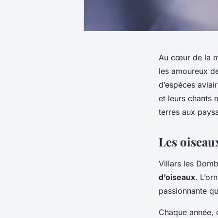
Au cœur de la m
les amoureux de 
d’espèces aviair
et leurs chants
terres aux pays
Les oiseau
Villars les Dom
d’oiseaux
. L’or
passionnante qui
Chaque année, de