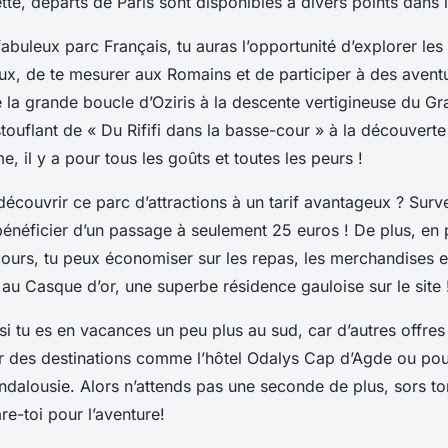
ette, départs de Paris sont disponibles à divers points dans la
buleux parc Français, tu auras l’opportunité d’explorer les
ux, de te mesurer aux Romains et de participer à des avent
la grande boucle d’Oziris à la descente vertigineuse du Gr
touflant de « Du Rififi dans la basse-cour » à la découvert
, il y a pour tous les goûts et toutes les peurs !
découvrir ce parc d’attractions à un tarif avantageux ? Survei
énéficier d’un passage à seulement 25 euros ! De plus, en 
ours, tu peux économiser sur les repas, les merchandises 
 au Casque d’or, une superbe résidence gauloise sur le site 
i tu es en vacances un peu plus au sud, car d’autres offres 
r des destinations comme l’hôtel Odalys Cap d’Agde ou po
dalousie. Alors n’attends pas une seconde de plus, sors t
re-toi pour l’aventure!