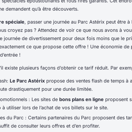
 spectacles époustouflants et fous rires garantis. Cet endro
ne demandent qu’à être découverts.
re spéciale
, passer une journée au Parc Astérix peut être à 
ous croyez pas ? Attendez de voir ce que nous avons à vo
e journée de divertissement pour deux fois moins que le pri
t exactement ce que propose cette offre ! Une économie de
d’entrée !
il existe plusieurs façons d’obtenir ce tarif réduit. Par exem
lash:
Le Parc Astérix
propose des ventes flash de temps à au
hute drastiquement pour une durée limitée.
omotionnels : Les sites de
bons plans en ligne
proposent s
 utiliser lors de l’achat de vos billets sur le site.
es du Parc : Certains partenaires du Parc proposent des tari
l suffit de consulter leurs offres et d’en profiter.