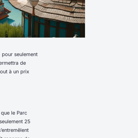
x pour seulement
ermettra de
out à un prix
 que le Parc
r seulement 25
’entremêlent