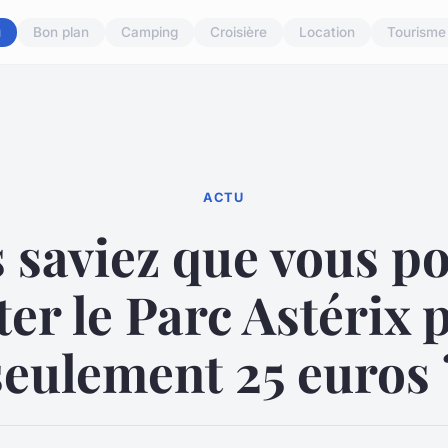
u
Bon plan
Camping
Croisière
Location
Tourisme
ACTU
 saviez que vous p
iter le Parc Astérix 
seulement 25 euros 