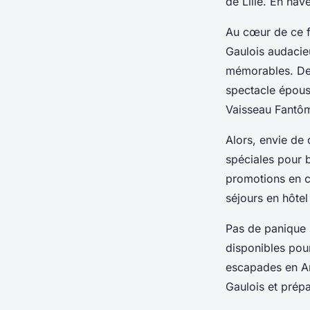
de Lille. En nav
Au cœur de ce fa
Gaulois audacie
mémorables. De 
spectacle épous
Vaisseau Fantôme
Alors, envie de 
spéciales pour b
promotions en c
séjours en hôtel
Pas de panique s
disponibles pou
escapades en An
Gaulois et prépa