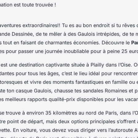
ation est toute trouvée !
aventures extraordinaires!! Tu es au bon endroit si tu rêves
Bande Dessinée, de te mêler à des Gaulois intrépides, de te
 tout en faisant de charmantes économies. Découvre le
Pa
les pour passer une journée inoubliable pour à peine 25 eur
est une destination captivante située à Plailly dans l’Oise. O
idantes pour tous les âges, c’est le lieu idéal pour rencontre
toresques et vivre des moments fantastiques en famille ou 
uste ton casque Gaulois, chausse tes sandales Romaines et p
es meilleurs rapports qualité-prix disponibles pour les vaca
se trouve à environ 35 kilomètres au nord de Paris, dans l’Oi
e point de départ, mais deux options principales s’offrent à
vette. En voiture, vous devez vous diriger vers l’autoroute A