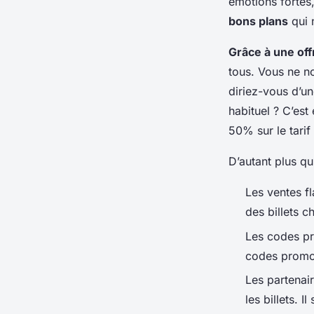
émotions fortes,
bons plans
qui 
Grâce à une off
tous. Vous ne n
diriez-vous d’un
habituel ? C’es
50% sur le tarif 
D’autant plus qu’
Les ventes f
des billets c
Les codes pr
codes promo à
Les partenair
les billets. I