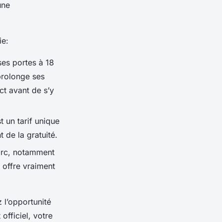
une
ie:
ses portes à 18
prolonge ses
act avant de s’y
 un tarif unique
 de la gratuité.
parc, notamment
 offre vraiment
z l’opportunité
officiel, votre