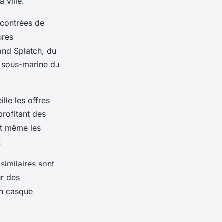
 ville.
 contrées de
ures
and Splatch, du
e sous-marine du
lle les offres
profitant des
et même les
!
similaires sont
ur des
on casque