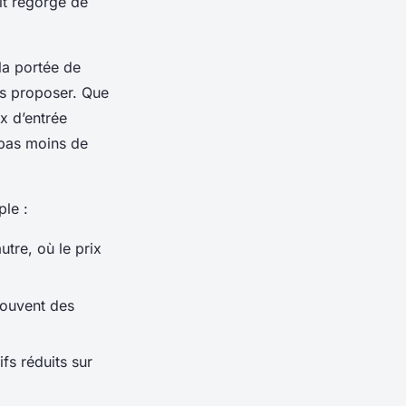
it regorge de
la portée de
us proposer. Que
x d’entrée
 pas moins de
ple :
tre, où le prix
ouvent des
fs réduits sur