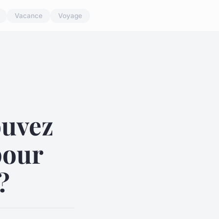
Vacance
Voyage
ouvez
pour
?