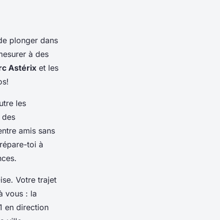
 de plonger dans
 mesurer à des
rc Astérix
et les
os!
utre les
r des
entre amis sans
répare-toi à
nces.
se. Votre trajet
 vous : la
1 en direction